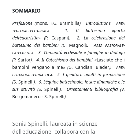
SOMMARIO
Prefazione (
mons. F.G. Brambilla
). Introduzione.
Area
teologico-liturgica.
1. Il battesimo «porta
dell’eucaristia» (
P. Caspani
). 2. La celebrazione del
battesimo dei bambini (
C. Magnoli
).
Area pastorale-
catechetica.
3. Comunità ecclesiale e famiglie in dialogo
(
P.
Sartor
). 4. Il Catechismo dei bambini
«Lasciate che i
bambini vengano a me»
(
G. Candiani Biader
).
Area
pedagogico-didattica.
5. I genitori: adulti in formazione
(
S. Spinelli
). 6. L’équipe battesimale: le sue dinamiche e le
sue attività (
S. Spinelli
). Orientamenti bibliografici (
V.
Borgomanero - S. Spinelli
).
Sonia Spinelli, laureata in scienze
dell’educazione, collabora con la