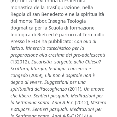
(RI); nel 2000 vi fonda la Fraternità
monastica della Trasfigurazione, nella
Regola di san Benedetto e nella spiritualità
del monte Tabor. Insegna Teologia
dogmatica per la Scuola di formazione
teologica di Rieti ed è parroco al Terminillo.
Presso le EDB ha pubblicato:
Con olio di
letizia. Itinerario catechistico per la
preparazione alla cresima dei pre-adolescenti
(132012),
Eucaristia, sorgente della Chiesa?
Scrittura, liturgia, teologia: consenso e
congedo
(2009),
Chi non è ospitale non è
degno di vivere. Suggestioni per una
spiritualità dell’accoglienza
(2011),
Un amore
che libera. Sentieri pasquali. Meditazioni per
la Settimana santa. Anni A-B-C
(2012),
Mistero
e stupore. Sentieri pasquali. Meditazioni per
la Settimana santa. Anni A-B-C
(2014) e