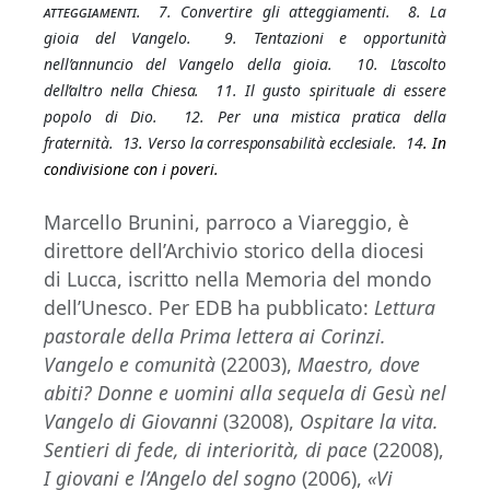
atteggiamenti.
7. Convertire gli atteggiamenti. 8. La
gioia del Vangelo. 9. Tentazioni e opportunità
nell’annuncio del Vangelo della gioia.
10
.
L’ascolto
dell’altro nella Chiesa.
11. Il gusto spirituale di essere
popolo di Dio.
12
.
Per una mistica pratica della
fraternità. 13
.
Verso la corresponsabilità ecclesiale.
14
. In
condivisione con i poveri.
Marcello Brunini, parroco a Viareggio, è
direttore dell’Archivio storico della diocesi
di Lucca, iscritto nella Memoria del mondo
dell’Unesco. Per EDB ha pubblicato:
Lettura
pastorale della Prima lettera ai Corinzi.
Vangelo e comunità
(22003),
Maestro, dove
abiti? Donne e uomini alla sequela di Gesù nel
Vangelo di Giovanni
(32008),
Ospitare la vita.
Sentieri di fede, di interiorità, di pace
(22008),
I giovani e l’Angelo del sogno
(2006),
«Vi