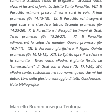
comunità cristiana tenda di preghiera.
Seconda parte.
«Non vi lascerò orfani». Lo Spirito Santo Paraclito. VIII. Il
Paraclito «rimane presso di voi e sarà in voi». Prima
promessa (Gv 14,15-18). IX. Il Paraclito «vi insegnerà
ogni cosa e vi ricorderà tutto». Seconda promessa (Gv
14,25-26). X. Il Paraclito e i discepoli testimoni di Gesù.
Terza promessa (Gv 15,26-27). XI. Il Paraclito
«dimostrerà la colpa del mondo». Quarta promessa (Gv
16,7-11). XII. Il Paraclito glorificherà il Figlio. Quinta
promessa (Gv 16,12-15). XIII. Lo Spirito apre il credente e
la comunità.
Terza parte.
«Padre, è giunta l’ora!». La
“conversazione” di Gesù con il Padre (Gv 17,1-26). XIV.
«Padre santo, custodiscili nel tuo nome, quello che mi hai
dato». L’ora della gloria a vantaggio di tutti. Conclusione.
Nota bibliografica.
Marcello Brunini insegna Teologia