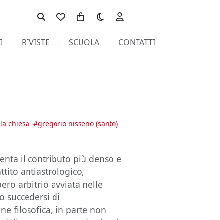
Toggle theme
I
RIVISTE
SCUOLA
CONTATTI
lla chiesa
#
gregorio nisseno (santo)
enta il contributo più denso e
ttito antiastrologico,
bero arbitrio avviata nelle
tto succedersi di
one filosofica, in parte non