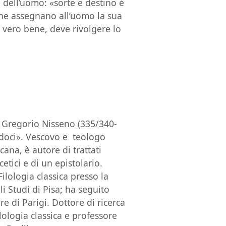
à dell’uomo: «sorte e destino è
 che assegnano all’uomo la sua
di vero bene, deve rivolgere lo
 Gregorio Nisseno (335/340-
padoci». Vescovo e teologo
cana, è autore di trattati
cetici e di un epistolario.
ilologia classica presso la
i Studi di Pisa; ha seguito
e di Parigi. Dottore di ricerca
ilologia classica e professore