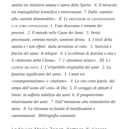
santità tra iniziativa umana e opera dello Spirito.
6. Il miracolo
tra inspiegabilità scientifica e intercessione.
7. Dalla «santità»
alla «santità dimostrabile».
II.
Le procedure di canonizzazione
e le loro conseguenze
. 1. Fase diocesana e romana dei
processi.
2. Il metodo nelle Cause dei Santi.
3. Verità
processuale, certezza morale, sanzione divina.
4. I titoli della
santità e i loro effetti: dalla devozione al culto.
5. Storicità e
fisicità del santo: le reliquie.
6. L’eccellenza di dottrina e vita e
il «dottorato della Chiesa».
7. I «fenomeni mistici».
III.
La
lezione dei santi
. 1. L’irripetibile originalità dei santi.
2. La
funzione significante del santo.
3. I santi tra
«consequenzialismo» e «realismo».
4. La vita come
kairós
: dal
tempo dell’uomo all’«ora» di Dio.
5. Il coraggio di abitare il
limite: la sofferta
stabilitas
dei santi.
6. Il prospettivismo
relativizzante dei santi.
7. Dall’imitazione alla inimitabilità del
santo.
8. La rilevanza ecclesiale di beatificazioni e
canonizzazioni.
Bibliografia essenziale.