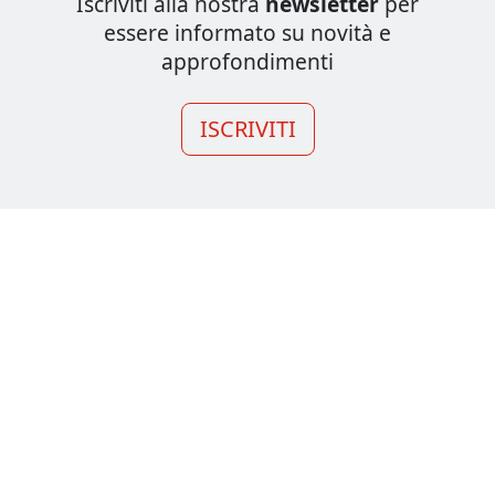
Iscriviti alla nostra
newsletter
per
essere informato su novità e
approfondimenti
ISCRIVITI