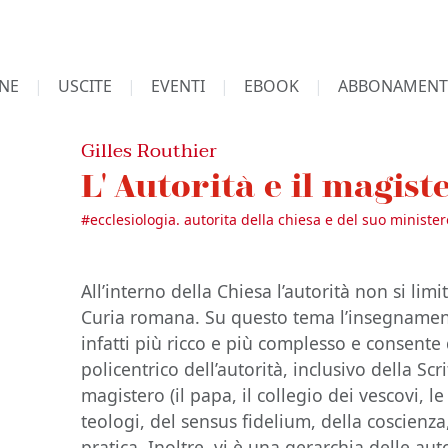
NE
USCITE
EVENTI
EBOOK
ABBONAMENT
Gilles Routhier
L' Autorità e il magist
#
ecclesiologia. autorita della chiesa e del suo ministe
All’interno della Chiesa l’autorità non si lim
Curia romana. Su questo tema l’insegnamento
infatti più ricco e più complesso e consente d
policentrico dell’autorità, inclusivo della Scr
magistero (il papa, il collegio dei vescovi, l
teologi, del sensus fidelium, della coscienza
pratica. Inoltre, vi è una gerarchia delle aut