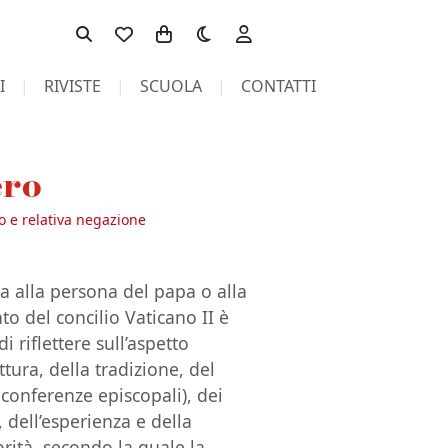
Toggle theme
I
RIVISTE
SCUOLA
CONTATTI
ero
ro e relativa negazione
ita alla persona del papa o alla
 del concilio Vaticano II è
i riflettere sull’aspetto
ittura, della tradizione, del
e conferenze episcopali), dei
, dell’esperienza e della
orità, secondo la quale la