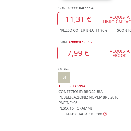
ISBN
9788810409954
11,31 €
ACQUISTA
LIBRO CARTA
PREZZO COPERTINA:
11,90 €
SCONT
ISBN
9788810962923
7,99 €
ACQUISTA
EBOOK
COLLANA
B4
TEOLOGIA VIVA
CONFEZIONE:
BROSSURA
PUBBLICAZIONE:
NOVEMBRE 2016
PAGINE: 96
PESO: 154 GRAMMI
FORMATO: 140 X 210
mm