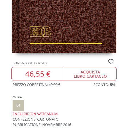
ISBN
9788810802618
46,55 €
ACQUISTA
LIBRO CARTACEO
PREZZO COPERTINA:
49,00 €
SCONTO:
5%
COLLANA
D1
ENCHIRIDION VATICANUM
CONFEZIONE:
CARTONATO
PUBBLICAZIONE:
NOVEMBRE 2016