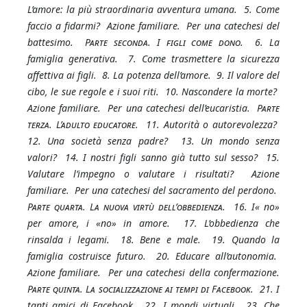
L’amore: la più straordinaria avventura umana. 5. Come
faccio a fidarmi? Azione familiare. Per una catechesi del
battesimo.
Parte seconda. I figli come dono
. 6. La
famiglia generativa. 7. Come trasmettere la sicurezza
affettiva ai figli. 8. La potenza dell’amore. 9. Il valore del
cibo, le sue regole e i suoi riti. 10. Nascondere la morte?
Azione familiare. Per una catechesi dell’eucaristia.
Parte
terza. L’adulto educatore.
11. Autorità o autorevolezza?
12. Una società senza padre? 13. Un mondo senza
valori? 14. I nostri figli sanno già tutto sul sesso? 15.
Valutare l’impegno o valutare i risultati? Azione
familiare. Per una catechesi del sacramento del perdono.
Parte quarta. La nuova virtù dell’obbedienza
. 16. I« no»
per amore, i «no» in amore. 17. L’obbedienza che
rinsalda i legami. 18. Bene e male. 19. Quando la
famiglia costruisce futuro. 20. Educare all’autonomia.
Azione familiare. Per una catechesi della confermazione.
Parte quinta. La socializzazione ai tempi di Facebook.
21. I
tanti amici di Facebook. 22. I mondi virtuali. 23. Che