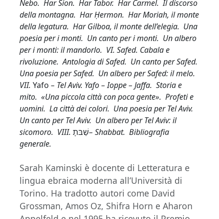
Nebo. Har Sion. Har Tabor.
Har Carmel. Il discorso
della montagna. Har Ḥermon. Har Moriah, il monte
della legatura. Har Gilboa, il monte dell’elegia. Una
poesia per i monti. Un canto per i monti. Un albero
per i monti: il mandorlo. VI. Safed. Cabala e
rivoluzione. Antologia di Safed. Un canto per Safed.
Una poesia per Safed. Un albero per Safed: il melo.
VII.
Yafo
– Tel Aviv. Yafo – Ioppe – Jaffa. Storia e
mito. «Una piccola città con poca gente». Profeti e
uomini. La città dei colori. Una poesia per Tel Aviv.
Un canto per Tel Aviv. Un albero per Tel Aviv: il
sicomoro. VIII.
שַׁבּתָ
– Shabbat. Bibliografia
generale.
Sarah Kaminski è docente di Letteratura e
lingua ebraica moderna all’Università di
Torino. Ha tradotto autori come David
Grossman, Amos Oz, Shifra Horn e Aharon
Appelfeld e nel 1995 ha ricevuto il Premio