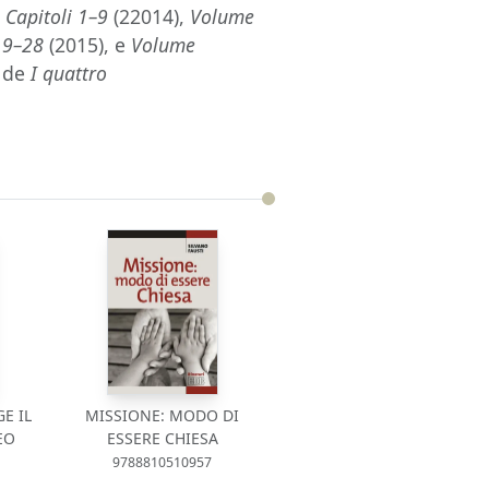
. Capitoli 1–9
(22014),
Volume
19–28
(2015), e
Volume
e de
I quattro
E IL
MISSIONE: MODO DI
EO
ESSERE CHIESA
9788810510957