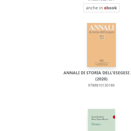
anche in
e
book
ANNALI DI STORIA DELL'ESEGESI 
(2020)
9788810130186