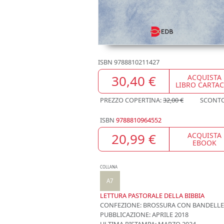
ISBN
9788810211427
30,40 €
ACQUISTA
LIBRO CARTA
PREZZO COPERTINA:
32,00 €
SCONT
ISBN
9788810964552
20,99 €
ACQUISTA
EBOOK
COLLANA
A7
LETTURA PASTORALE DELLA BIBBIA
CONFEZIONE:
BROSSURA CON BANDELLE
PUBBLICAZIONE:
APRILE 2018
ULTIMA RISTAMPA:
MARZO 2024