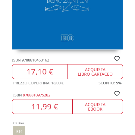
ISBN
9788810453162
17,10 €
ACQUISTA
LIBRO CARTACEO
PREZZO COPERTINA:
18,00 €
SCONTO:
5%
ISBN
9788810975282
11,99 €
ACQUISTA
EBOOK
COLLANA
B16