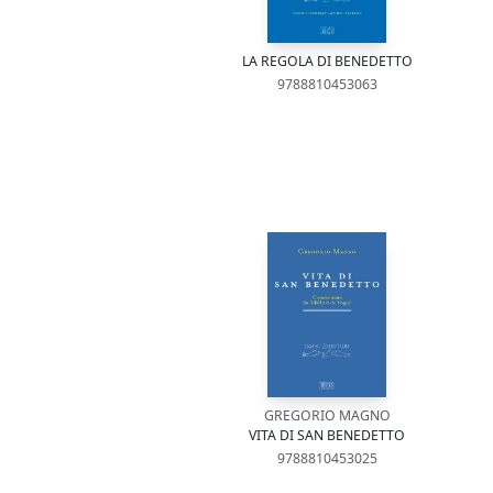
LA REGOLA DI BENEDETTO
9788810453063
GREGORIO MAGNO
VITA DI SAN BENEDETTO
9788810453025