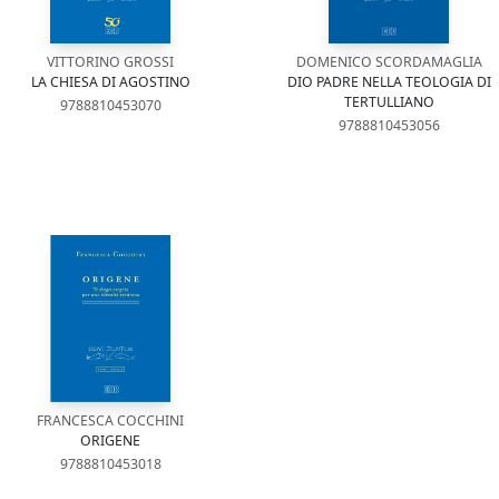
VITTORINO GROSSI
DOMENICO SCORDAMAGLIA
LA CHIESA DI AGOSTINO
DIO PADRE NELLA TEOLOGIA DI
TERTULLIANO
9788810453070
9788810453056
FRANCESCA COCCHINI
ORIGENE
9788810453018