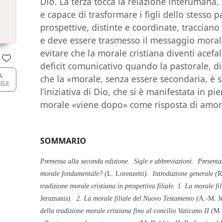
Dio. La terza tocca la relazione interumana, 
e capace di trasformare i figli dello stesso pa
prospettive, distinte e coordinate, tracciano
e deve essere trasmesso il messaggio morale
evitare che la morale cristiana diventi acefa
deficit comunicativo quando la pastorale, di 
A
che la «morale, senza essere secondaria, è 
BILE
l’iniziativa di Dio, che si è manifestata in pi
morale «viene dopo» come risposta di amore
SOMMARIO
Premessa alla seconda edizione. Sigle e abbreviazioni. Presenta
morale fondamentale? (
L. Lorenzetti
). Introduzione generale (
R
tradizione morale cristiana in prospettiva filiale. 1. La morale fi
Jerumanis
). 2. La morale filiale del Nuovo Testamento (
A.-M. J
della tradizione morale cristiana fino al concilio Vaticano II (
M.