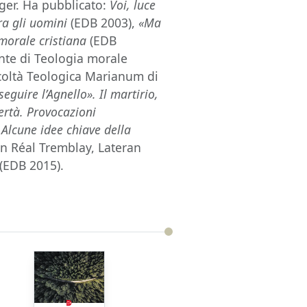
nger. Ha pubblicato:
Voi, luce
ra gli uomini
(EDB 2003),
«Ma
 morale cristiana
(EDB
nte di Teologia morale
acoltà Teologica Marianum di
eguire l’Agnello». Il martirio,
ertà. Provocazioni
 Alcune idee chiave della
n Réal Tremblay,
Lateran
(EDB 2015).