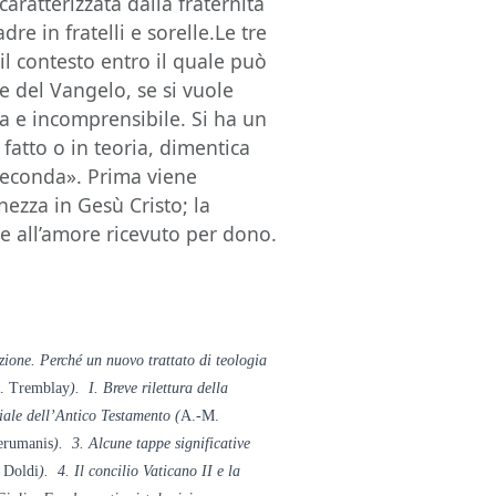
caratterizzata dalla fraternità
dre in fratelli e sorelle.Le tre
 il contesto entro il quale può
 del Vangelo, se si vuole
la e incomprensibile. Si ha un
fatto o in teoria, dimentica
seconda». Prima viene
enezza in Gesù Cristo; la
 all’amore ricevuto per dono.
zione. Perché un nuovo trattato di teologia
. Tremblay
). I. Breve rilettura della
liale dell’Antico Testamento (
A.-M.
erumanis
). 3. Alcune tappe significative
 Doldi
). 4. Il concilio Vaticano II e la