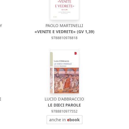
Y
PAOLO MARTINELLI
«VENITE E VEDRETE» (GV 1,39)
9788810978818
E
LUCIO D'ABBRACCIO
LE DIECI PAROLE
9788810977552
anche in
e
book