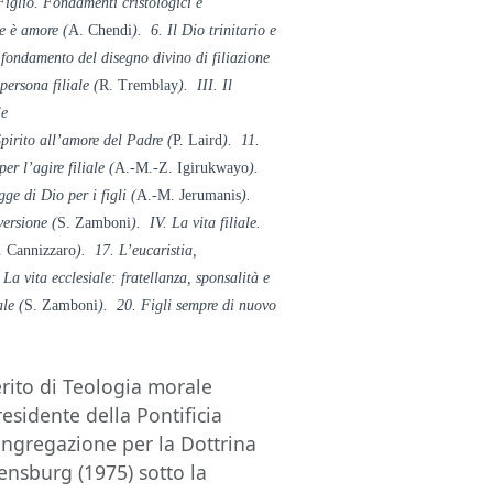
 Figlio. Fondamenti cristologici e
he è amore (
A. Chendi
). 6. Il Dio trinitario e
e fondamento del disegno divino di filiazione
persona filiale (
R. Tremblay
). III. Il
ale
Spirito all’amore del Padre (
P. Laird
). 11.
er l’agire filiale (
A.-M.-Z. Igirukwayo
).
gge di Dio per i figli (
A.-M. Jerumanis
).
versione (
S. Zamboni
). IV. La vita filiale.
. Cannizzaro
). 17. L’eucaristia,
 La vita ecclesiale: fratellanza, sponsalità e
ale (
S. Zamboni
). 20. Figli sempre di nuovo
rito di Teologia morale
esidente della Pontificia
ongregazione per la Dottrina
ensburg (1975) sotto la