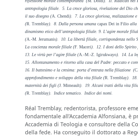
riflessione morale contemporanea (
M. Doldi
). II. Radicati nel
antropologia filiale. 5. La croce gloriosa, rivelazione del Dio c
il suo disegno (
A. Chendi
). 7. La croce gloriosa, realizzazione 
(
R. Tremblay
). 8. Dalla persona umana
capax Dei in Filio
alla 
dinamismo etico dell’antropologia filiale. 9. L’agire morale fili
(
A.-M. Jerumanis
). 10. La libertà filiale, corrispondenza nello 
La coscienza morale filiale (
F. Maceri
). 12. I doni dello Spirito p
13. Le virtù per l’agire filiale (
A.-M.-Z. Igirukwayo
). 14. La le
15. Allontanamento e ritorno alla casa del Padre: peccato e con
16. Il battesimo e la cresima: porta d’entrata nella filiazione (
C
approfondimento e sviluppo della vita filiale (
R. Tremblay
). 18.
maternità dei figli (
J. Mimeault
). 19. Alcuni tratti della vita fili
(
R. Tremblay
). Indice tematico. Indice dei nomi.
Réal Tremblay, redentorista, professore eme
fondamentale all’Accademia Alfonsiana, è pr
Accademia di Teologia e consultore della C
della fede. Ha conseguito il dottorato a Reg