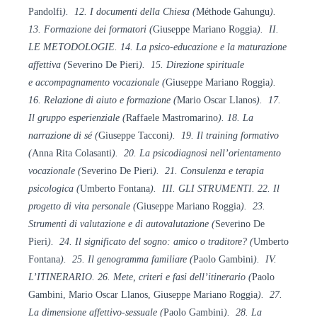
Pandolfi
). 12. I documenti della Chiesa (
Méthode Gahungu
).
13. Formazione dei
formatori (
Giuseppe Mariano Roggia
).
II.
LE METODOLOGIE. 14. La psico-educazione e la maturazione
affettiva (
Severino De Pieri
). 15. Direzione spirituale
e
accompagnamento vocazionale (
Giuseppe Mariano Roggia
).
16. Relazione di aiuto e formazione (
Mario Oscar Llanos
). 17.
Il gruppo
esperienziale (
Raffaele Mastromarino
).
18. La
narrazione di sé (
Giuseppe Tacconi
). 19. Il training formativo
(
Anna Rita Colasanti
). 20. La psicodiagnosi
nell’orientamento
vocazionale (
Severino De Pieri
). 21.
Consulenza e terapia
psicologica (
Umberto Fontana
). III. GLI
STRUMENTI. 22. Il
progetto di vita personale (
Giuseppe Mariano Roggia
). 23.
Strumenti di valutazione e di
autovalutazione (
Severino De
Pieri
). 24. Il significato del sogno: amico
o traditore? (
Umberto
Fontana
). 25.
Il genogramma familiare (
Paolo Gambini
).
IV.
L’ITINERARIO. 26. Mete, criteri e fasi dell’itinerario (
Paolo
Gambini, Mario Oscar Llanos, Giuseppe Mariano Roggia
). 27.
La dimensione affettivo-sessuale (
Paolo Gambini
). 28. La