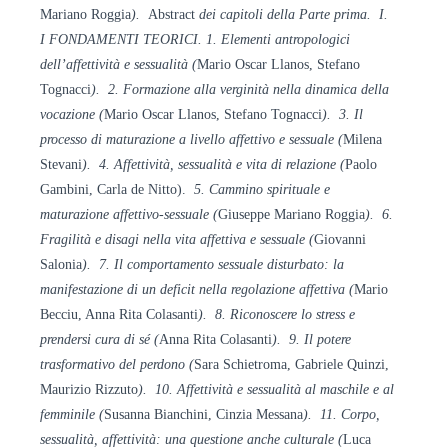
Mariano Roggia
).
Abstract
dei capitoli della Parte prima. I.
I
FONDAMENTI TEORICI. 1. Elementi antropologici
dell’affettività e sessualità (
Mario Oscar Llanos, Stefano
Tognacci
). 2. Formazione
alla verginità nella dinamica della
vocazione (
Mario Oscar Llanos, Stefano Tognacci
). 3. Il
processo di
maturazione a livello affettivo e sessuale (
Milena
Stevani
). 4. Affettività, sessualità e vita di
relazione (
Paolo
Gambini, Carla de Nitto).
5. Cammino spirituale e
maturazione
affettivo-sessuale (
Giuseppe Mariano Roggia
). 6.
Fragilità e disagi nella vita affettiva e
sessuale (
Giovanni
Salonia
). 7. Il
comportamento sessuale disturbato: la
manifestazione di un deficit nella
regolazione affettiva (
Mario
Becciu, Anna Rita Colasanti
). 8. Riconoscere lo stress e
prendersi cura di
sé (
Anna Rita Colasanti
). 9. Il
potere
trasformativo del perdono (
Sara Schietroma, Gabriele Quinzi,
Maurizio Rizzuto
). 10. Affettività e
sessualità al maschile e al
femminile (
Susanna Bianchini, Cinzia Messana
). 11. Corpo,
sessualità, affettività: una
questione anche culturale (
Luca