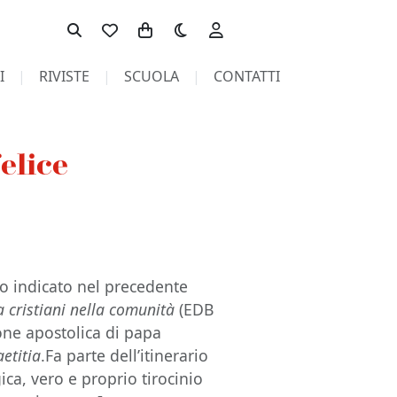
Toggle theme
I
RIVISTE
SCUOLA
CONTATTI
felice
to indicato nel precedente
 cristiani nella comunità
(EDB
ione apostolica di papa
etitia
.Fa parte dell’itinerario
ica, vero e proprio tirocinio