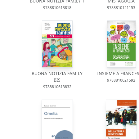
BUONA NOTIZIA FAMILY 1
MISTAGOGIA
9788810613818
9788810121153
BUONA NOTIZIA FAMILY
INSIEME A FRANCE
BIS
9788810621592
9788810613832