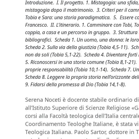
Introduzione. I. Il progetto. 1. Mistagogia: una sfid
mistagogia dopo il matrimonio. 3. Criteri per il ca
Tobia e Sara: una storia paradigmatica. 5. Essere c
Francesco. II. L’itinerario. 1. Camminare con Tobi,
coppia, a casa e un percorso in gruppo. 3. Struttura
bibliografici. Scheda 1. Un uomo, una donna: le loro 
Scheda 2. Sulla via della giustizia (Tobia 4,5-11). Sc
non da soli (Tobia 5,1-22). Scheda 4. Diventare forti
5. Riconoscersi in una storia comune (Tobia 8,1-21).
proprie responsabilità (Tobia 10,1-14). Scheda 7. Un’
Scheda 8. Leggere la propria storia nell’orizzonte d
9. Fidarsi della promessa di Dio (Tobia 14,1-8).
Serena Noceti è docente stabile ordinario di
all’Istituto Superiore di Scienze Religiose «G
corsi alla Facoltà teologica dell’Italia centra
Coordinamento Teologhe Italiane, è stata vi
Teologica Italiana. Paolo Sartor, dottore in 