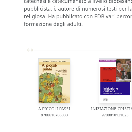
catechesi e catecumenato a livello diocesano
pubblicista, è autore di numerosi testi per 
religiosa. Ha pubblicato con EDB vari percors
formazione degli adulti.
A PICCOLI PASSI
INIZIAZIONE CRIST
9788810708033
9788810121023