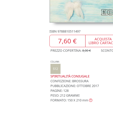
ISBN
9788810511497
7,60 €
ACQUISTA
LIBRO CARTA
PREZZO COPERTINA:
8,00 €
SCONT
COLLANA
S12
SPIRITUALITÀ CONIUGALE
CONFEZIONE:
BROSSURA
PUBBLICAZIONE:
OTTOBRE 2017
PAGINE: 128
PESO: 212 GRAMMI
FORMATO: 150 X 210
mm