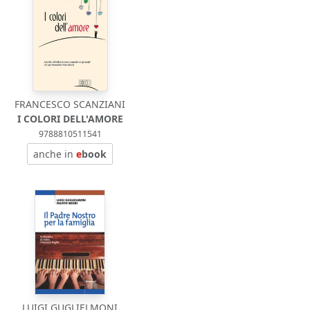
FRANCESCO SCANZIANI
I COLORI DELL'AMORE
9788810511541
anche in
e
book
LUIGI GUGLIELMONI