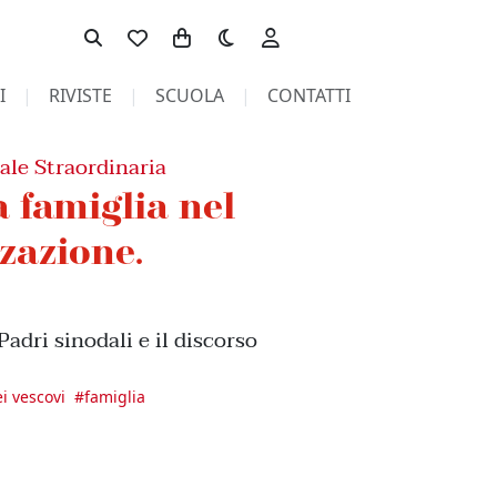
Toggle theme
I
RIVISTE
SCUOLA
CONTATTI
ale Straordinaria
a famiglia nel
zzazione.
adri sinodali e il discorso
i vescovi
#
famiglia