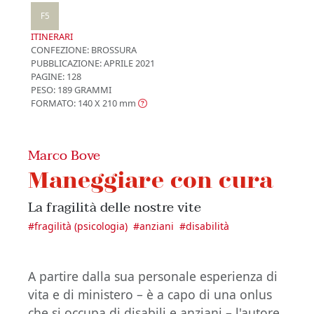
F5
ITINERARI
CONFEZIONE:
BROSSURA
PUBBLICAZIONE:
APRILE 2021
PAGINE: 128
PESO: 189 GRAMMI
FORMATO: 140 X 210
mm
Marco Bove
Maneggiare con cura
La fragilità delle nostre vite
#
fragilità (psicologia)
#
anziani
#
disabilità
A partire dalla sua personale esperienza di
vita e di ministero – è a capo di una onlus
che si occupa di disabili e anziani – l'autore,