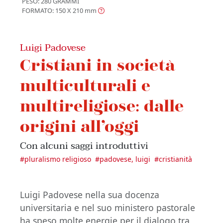
PESO: 280 GRAMMI
FORMATO: 150 X 210
mm
Luigi Padovese
Cristiani in società
multiculturali e
multireligiose: dalle
origini all’oggi
Con alcuni saggi introduttivi
#
pluralismo religioso
#
padovese, luigi
#
cristianità
Luigi Padovese nella sua docenza
universitaria e nel suo ministero pastorale
ha speso molte energie per il dialogo tra