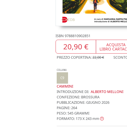
ISBN
9788810902851
20,90 €
ACQUISTA
LIBRO CARTA
PREZZO COPERTINA:
22,00 €
SCONT
COLLANA
C9
CAMMINI
INTRODUZIONE DI:
ALBERTO MELLONI
CONFEZIONE:
BROSSURA
PUBBLICAZIONE:
GIUGNO 2026
PAGINE: 264
PESO: 545 GRAMMI
FORMATO: 173 X 243
mm