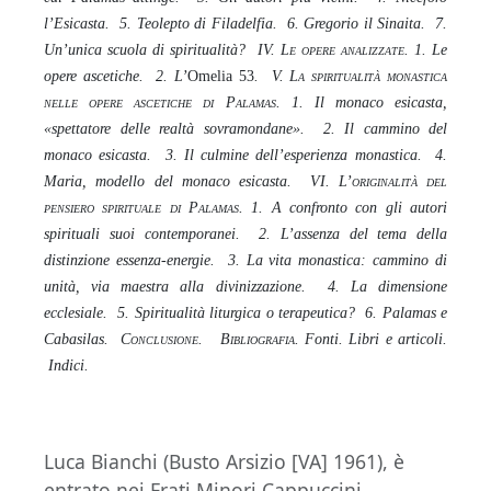
l’Esicasta. 5. Teolepto di Filadelfia. 6. Gregorio il Sinaita. 7.
Un’unica scuola di spiritualità? IV.
Le opere analizzate.
1. Le
opere ascetiche. 2. L’
Omelia
53
. V.
La spiritualità monastica
nelle opere ascetiche di Palamas.
1. Il monaco esicasta,
«spettatore delle realtà sovramondane». 2. Il cammino del
monaco esicasta. 3. Il culmine dell’esperienza monastica. 4.
Maria, modello del monaco esicasta. VI.
L’originalità del
pensiero spirituale di Palamas
. 1. A confronto con gli autori
spirituali suoi contemporanei. 2. L’assenza del tema della
distinzione essenza-energie. 3. La vita monastica: cammino di
unità, via maestra alla divinizzazione. 4. La dimensione
ecclesiale. 5. Spiritualità liturgica o terapeutica? 6. Palamas e
Cabasilas.
Conclusione.
Bibliografia
. Fonti. Libri e articoli.
Indici.
Luca Bianchi (Busto Arsizio [VA] 1961), è
entrato nei Frati Minori Cappuccini