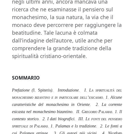
negli ultimi anni, ancora mancava una
ricerca che ne esaminasse il pensiero sul
monachesimo, la sua natura, la via che il
monaco deve percorrere per raggiungere la
beatitudine. Tale lacuna è colmata
dall’indagine dell’autore, utile anche per
comprendere la grande tradizione della
spiritualità cristiano-orientale.
SOMMARIO
Prefazione (
I. Spiteris
). Introduzione. I.
La spiritualità del
monachesimo bizantino e in particolare dell’esicasmo.
1. Alcune
caratteristiche del monachesimo in Oriente. 2. La corrente
esicasta nel monachesimo bizantino. II
. Gregorio Palamas
. 1. Il
contesto storico. 2. I dati biografici. III.
Le fonti del pensiero
spirituale di Palamas.
1. Palamas e la tradizione. 2. Le fonti a
cui Palamas attinge. 3. Gli autori più vicini. 4. Niceforo