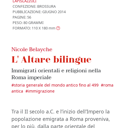
LAPISLAZZULI
CONFEZIONE:
BROSSURA
PUBBLICAZIONE:
GIUGNO 2014
PAGINE: 56
PESO: 80 GRAMMI
FORMATO: 110 X 180
mm
Nicole Belayche
L' Altare bilingue
Immigrati orientali e religioni nella
Roma imperiale
#
storia generale del mondo antico fino al 499
#
roma
antica
#
immigrazione
Tra il II secolo a.C. e l’inizio dell’Impero la
popolazione emigrata a Roma proveniva,
per lo più, dalla parte orientale del