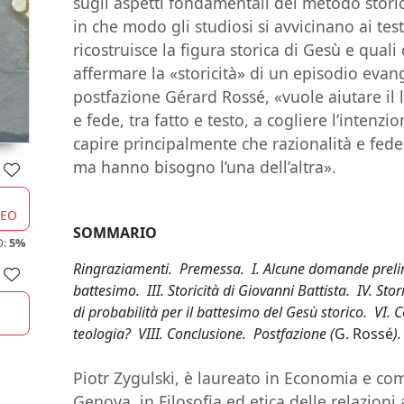
sugli aspetti fondamentali del metodo storic
in che modo gli studiosi si avvicinano ai test
ricostruisce la figura storica di Gesù e quali c
affermare la «storicità» di un episodio evange
postfazione Gérard Rossé, «vuole aiutare il l
e fede, tra fatto e testo, a cogliere l’intenzi
capire principalmente che razionalità e fe
ma hanno bisogno l’una dell’altra».
CEO
SOMMARIO
O:
5%
Ringraziamenti. Premessa. I. Alcune domande prelimi
battesimo. III. Storicità di Giovanni Battista. IV. Stor
di probabilità per il battesimo del Gesù storico. VI. Co
teologia? VIII. Conclusione. Postfazione (
G. Rossé
)
Piotr Zygulski, è laureato in Economia e com
Genova, in Filosofia ed etica delle relazioni 