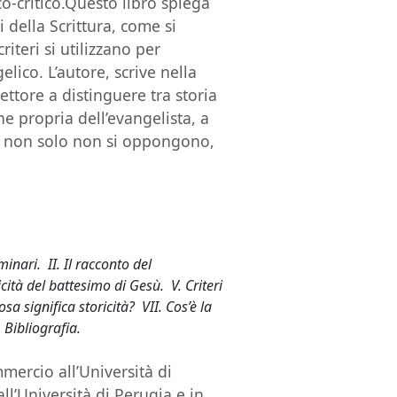
o-critico.Questo libro spiega
i della Scrittura, come si
riteri si utilizzano per
lico. L’autore, scrive nella
ettore a distinguere tra storia
one propria dell’evangelista, a
de non solo non si oppongono,
nari. II. Il racconto del
icità del battesimo di Gesù. V. Criteri
sa significa storicità? VII. Cos’è la
. Bibliografia.
mercio all’Università di
all’Università di Perugia e in