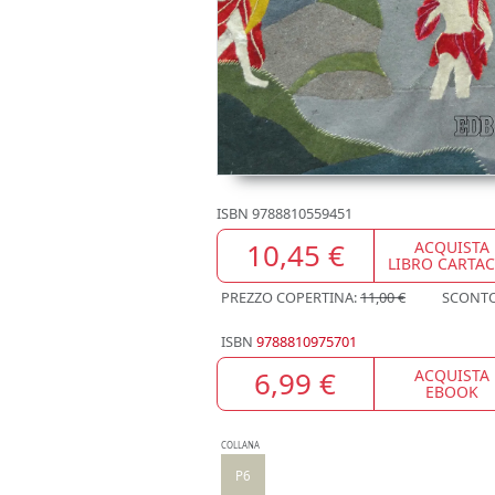
ISBN
9788810559451
10,45 €
ACQUISTA
LIBRO CARTA
PREZZO COPERTINA:
11,00 €
SCONT
ISBN
9788810975701
6,99 €
ACQUISTA
EBOOK
COLLANA
P6