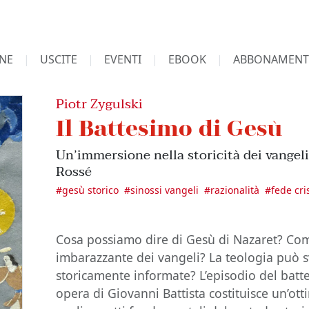
NE
USCITE
EVENTI
EBOOK
ABBONAMENT
Piotr Zygulski
Il Battesimo di Gesù
Un’immersione nella storicità dei vangeli
Rossé
#
gesù storico
#
sinossi vangeli
#
razionalità
#
fede cri
Cosa possiamo dire di Gesù di Nazaret? Come
imbarazzante dei vangeli? La teologia può sv
storicamente informate? L’episodio del bat
opera di Giovanni Battista costituisce un’ot