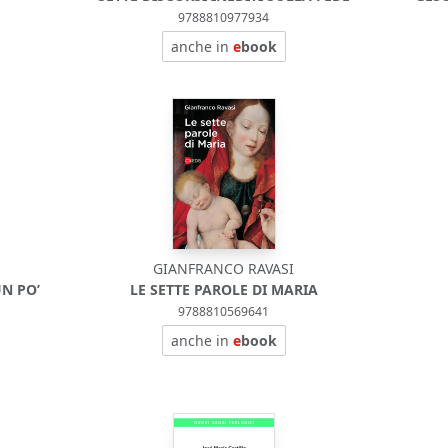
9788810977934
anche in
e
book
GIANFRANCO RAVASI
UN PO’
LE SETTE PAROLE DI MARIA
9788810569641
anche in
e
book