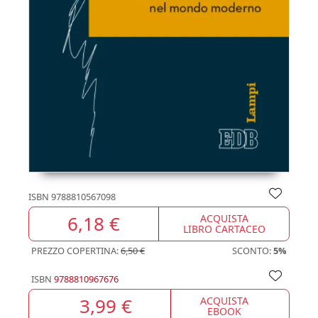
ISBN
9788810567098
6,18 €
ACQUISTA
LIBRO CARTACEO
PREZZO COPERTINA:
6,50 €
SCONTO:
5%
ISBN
9788810967676
3,99 €
ACQUISTA
EBOOK