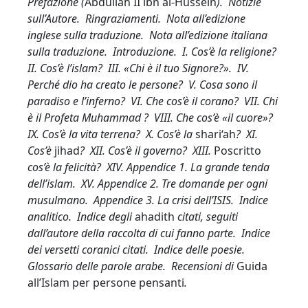
Prefazione (
Abdullah II ibn al-Hussein
). Notizie
sull’Autore. Ringraziamenti. Nota all’edizione
inglese sulla traduzione. Nota all’edizione italiana
sulla traduzione. Introduzione. I. Cos’è la religione?
II. Cos’è l’islam? III. «Chi è il tuo Signore?». IV.
Perché dio ha creato le persone? V. Cosa sono il
paradiso e l’inferno? VI. Che cos’è il corano? VII. Chi
è il Profeta Muhammad ? VIII. Che cos’è «il cuore»?
IX. Cos’è la vita terrena? X. Cos’è la
shari‘ah
? XI.
Cos’è
jihad
? XII. Cos’è il governo? XIII.
Poscritto
cos’è la felicità? XIV. Appendice 1. La grande tenda
dell’islam. XV. Appendice 2. Tre domande per ogni
musulmano. Appendice 3. La crisi dell’ISIS. Indice
analitico. Indice degli
ahadith
citati, seguiti
dall’autore della raccolta di cui fanno parte. Indice
dei versetti coranici citati. Indice delle poesie.
Glossario delle parole arabe. Recensioni di
Guida
all’Islam per persone pensanti
.