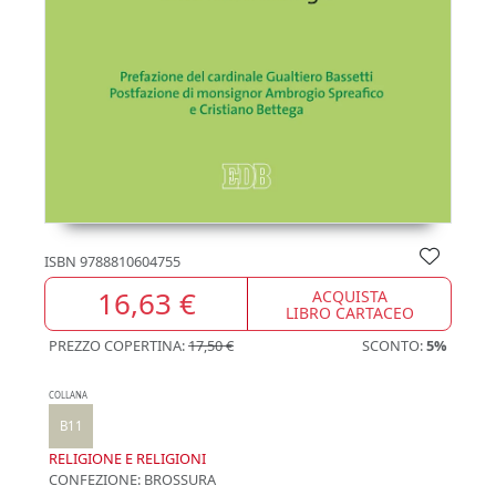
ISBN
9788810604755
16,63 €
ACQUISTA
LIBRO CARTACEO
PREZZO COPERTINA:
17,50 €
SCONTO:
5%
COLLANA
B11
RELIGIONE E RELIGIONI
CONFEZIONE:
BROSSURA