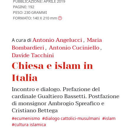
PUBBLICAZIONE:
APRILE 2019
PAGINE: 192
PESO: 230 GRAMMI
FORMATO: 140 X 210
mm
Antonio Angelucci
Maria
A cura di
,
Bombardieri
Antonio Cuciniello
,
,
Davide Tacchini
Chiesa e islam in
Italia
Incontro e dialogo. Prefazione del
cardinale Gualtiero Bassetti. Postfazione
di monsignor Ambrogio Spreafico e
Cristiano Bettega
#
ecumenismo
#
dialogo cattolici-musulmani
#
islam
#
cultura islamica