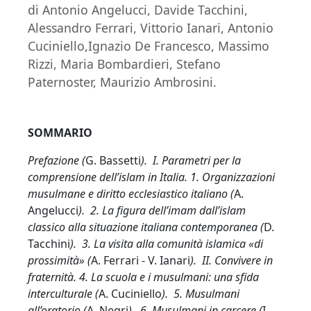
di Antonio Angelucci, Davide Tacchini,
Alessandro Ferrari, Vittorio Ianari, Antonio
Cuciniello,Ignazio De Francesco, Massimo
Rizzi, Maria Bombardieri, Stefano
Paternoster, Maurizio Ambrosini.
SOMMARIO
Prefazione (
G. Bassetti
). I. Parametri per la
comprensione dell’islam in Italia. 1. Organizzazioni
musulmane e diritto ecclesiastico italiano (
A.
Angelucci
). 2. La figura dell’imam dall’islam
classico alla situazione italiana contemporanea (
D.
Tacchini
). 3. La visita alla comunità islamica «di
prossimità» (
A. Ferrari - V. Ianari
). II. Convivere in
fraternità. 4. La scuola e i musulmani: una sfida
interculturale (
A. Cuciniello
). 5. Musulmani
all’oratorio (
A. Negri
). 6. Musulmani in carcere (
I.