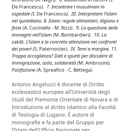
De Francesco
). 7. Incontrare i musulmani in
ospedale (
I. De Francesco
). III. Interpretare l’islam
nel quotidiano. 8. Islam: regole alimentari, digiuno e
feste (
A. Cuciniello - M. Rizzi
). 9. La questione delle
immagini nell’islam (
M. Bombardieri
). 10. La
zakāt
. L’islam e la concreta attenzione nei confronti
dei poveri (
S. Paternoster
). IV. Temi a margine. 11.
Troppa accoglienza? Dati e spunti per discutere di
immigrazione, asilo, solidarietà (
M. Ambrosini
).
Postfazione (
A. Spreafico - C. Bettega
).
Antonio Angelucci è docente di Diritto
ecclesiastico europeo all’Università degli
Studi del Piemonte Orientale di Novara e di
Introduzione al diritto islamico alla Facoltà
di Teologia di Lugano. È autore di
monografie e fa parte del Gruppo per
l’Islam dell’Ufficio Nazionale per