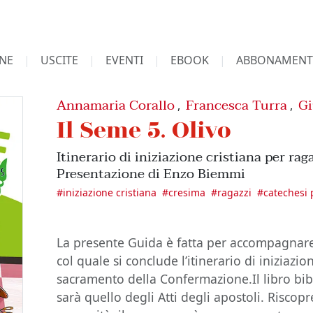
NE
USCITE
EVENTI
EBOOK
ABBONAMENT
Annamaria Corallo
Francesca Turra
Gi
,
,
Il Seme 5. Olivo
Itinerario di iniziazione cristiana per rag
Presentazione di Enzo Biemmi
#
iniziazione cristiana
#
cresima
#
ragazzi
#
catechesi 
La presente Guida è fatta per accompagnare 
col quale si conclude l’itinerario di iniziazi
sacramento della Confermazione.Il libro bib
sarà quello degli Atti degli apostoli. Riscop