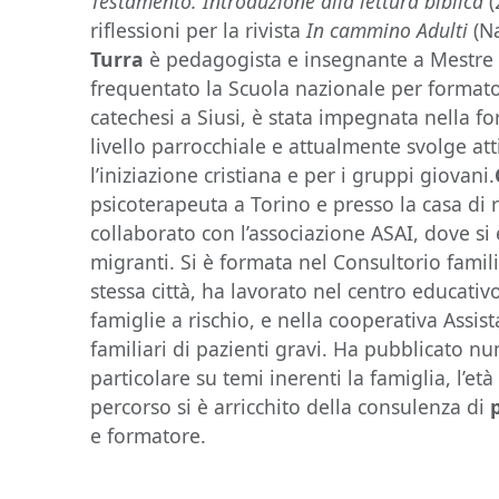
Testamento. Introduzione alla lettura biblica
(
riflessioni per la rivista
In cammino Adulti
(Na
Turra
è pedagogista e insegnante a Mestre n
frequentato la Scuola nazionale per formator
catechesi a Siusi, è stata impegnata nella f
livello parrocchiale e attualmente svolge att
l’iniziazione cristiana e per i gruppi giovani.
psicoterapeuta a Torino e presso la casa di 
collaborato con l’associazione ASAI, dove si 
migranti. Si è formata nel Consultorio famili
stessa città, ha lavorato nel centro educati
famiglie a rischio, e nella cooperativa Assis
familiari di pazienti gravi. Ha pubblicato num
particolare su temi inerenti la famiglia, l’età
percorso si è arricchito della consulenza di
e formatore.