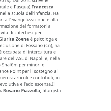
2018). Dal 2014 scrive le
tale e Pasqua).
Francesca
ella scuola dell’infanzia. Ha
i all’evangelizzazione e alla
ormazione dei formatori a
ività di catechesi per
Giurita Zoena
è psicologa e
reclusione di Fossano (Cn), ha
è occupata di intercultura e
are dell’ASL di Napoli e, nella
vo Shalôm per minori e
tance Point per il sostegno ai
erosi articoli e contributi, in
 evolutiva e l’adolescenza.Il
p. Rosario Piazzolla
, liturgista