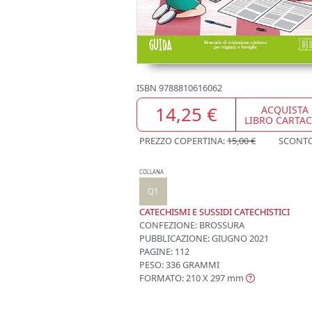
ISBN
9788810616062
14,25 €
ACQUISTA
LIBRO CARTA
PREZZO COPERTINA:
15,00 €
SCONT
COLLANA
Q1
CATECHISMI E SUSSIDI CATECHISTICI
CONFEZIONE:
BROSSURA
PUBBLICAZIONE:
GIUGNO 2021
PAGINE: 112
PESO: 336 GRAMMI
FORMATO: 210 X 297
mm