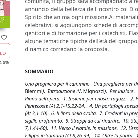
comunità, il gruppo sarà accompagnato a re
annuncio della bellezza dell’incontro col Dio
Spirito che anima ogni missione.Ai materiali 
celebrativi, si aggiungono schede di acco
genitori e di formazione per i catechisti. F
alcune tematiche tipiche dell’età del gruppo e
dinamico corredano la proposta.
CEO
O:
5%
SOMMARIO
Una preghiera per il cammino. Una preghiera per di
Biemmi
). Introduzione (
V. Mignozzi
). Per iniziare
Piano dell’opera. 1. Insieme per i nostri ragazzi. 2. 
Pentecoste (At 2,1-15.22-24). 4. Un portafogli specia
(At 3,1-10). 6. Il libro della svolta. 7. Credenti in pre
sigillo profumato. 9. Strappi da cui ripartire. 10. Ste
7,1.44-60). 11. Verso il Natale, in missione. 12. L’ess
Filippo in Samaria (At 8,26-39). 14. Oltre la paura.