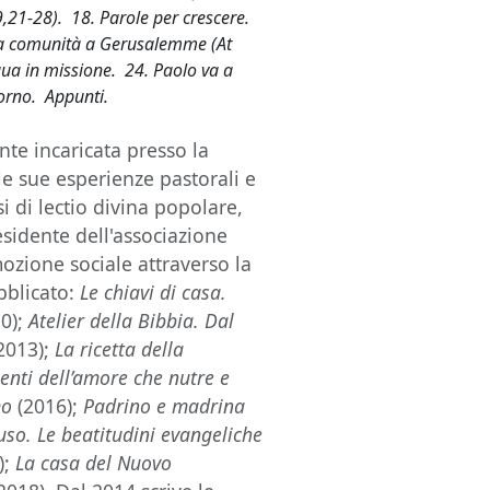
9,21-28). 18. Parole per crescere.
La comunità a Gerusalemme (At
ua in missione. 24. Paolo va a
iorno. Appunti.
nte incaricata presso la
le sue esperienze pastorali e
si di lectio divina popolare,
esidente dell'associazione
ozione sociale attraverso la
ubblicato:
Le chiavi di casa.
10);
Atelier della Bibbia. Dal
2013);
La ricetta della
enti dell’amore che nutre e
mo
(2016);
Padrino e madrina
l’uso. Le beatitudini evangeliche
);
La casa del Nuovo