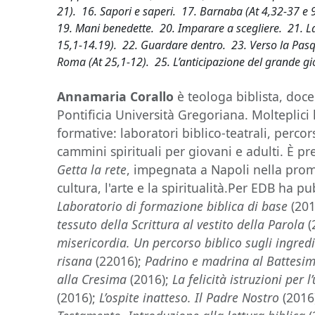
21). 16. Sapori e saperi. 17. Barnaba (At 4,32-37 e 
19. Mani benedette. 20. Imparare a scegliere. 21. 
15,1-14.19). 22. Guardare dentro. 23. Verso la Pasq
Roma (At 25,1-12). 25. L’anticipazione del grande g
Annamaria Corallo
è teologa biblista, doce
Pontificia Università Gregoriana. Molteplici 
formative: laboratori biblico-teatrali, percor
cammini spirituali per giovani e adulti. È pr
Getta la rete
, impegnata a Napoli nella prom
cultura, l'arte e la spiritualità.Per EDB ha p
Laboratorio di formazione biblica di base
(20
tessuto della Scrittura al vestito della Parola
(
misericordia. Un percorso biblico sugli ingredi
risana
(22016);
Padrino e madrina al Battesi
alla Cresima
(2016);
La felicità istruzioni per 
(2016);
L’ospite inatteso. Il Padre Nostro
(2016