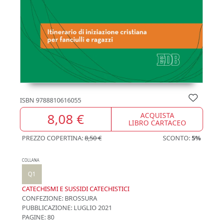
ISBN
9788810616055
8,08 €
ACQUISTA
LIBRO CARTACEO
PREZZO COPERTINA:
8,50 €
SCONTO:
5%
COLLANA
Q1
CATECHISMI E SUSSIDI CATECHISTICI
CONFEZIONE:
BROSSURA
PUBBLICAZIONE:
LUGLIO 2021
PAGINE: 80