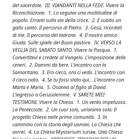
del sacerdote. III. VIANDANTI NELLA FEDE. Vivere la
Riconciliazione. 1. Lo seguiva una moltitudine di
popolo. Erranti sulla via della croce. 2. E subito un
gallo cantò. Il percorso di Pietro. 3. Gesù, ricordati
di me. Il percorso del ladrone. 4. Il nostro amico
Giuda. Sulle spalle del Buon pastore. IV. VERSO LA
VEGLIA DEL SABATO SANTO. Vivere la Pasqua. 1.
Convertitevi e credete al Vangelo. L’imposizione delle
ceneri. 2. Dammi da bere. L’incontro con la
Samaritana. 3. Ero cieco, ora ci vedo. L’incontro con
il cieco nato. 4. Se tu fossi stato qui... L’incontro con
Marta e Maria. 5. Osanna al figlio di David.
L’ingresso a Gerusalemme. V. SARETE MIEI
TESTIMONI. Vivere la Chiesa. 1. Un vento impetuoso.
La Pentecoste. 2. Un cuor solo, un’anima sola. Il
progetto Chiesa nelle prime comunità. 3. In
cammino con la storia degli uomini. La Chiesa che
vorrei. 4. La Chiesa
Mysterium lunae
. Una Chiesa