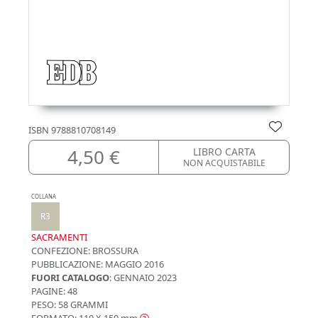
ISBN
9788810708149
4,50 €
LIBRO CARTA
NON ACQUISTABILE
COLLANA
R3
SACRAMENTI
CONFEZIONE:
BROSSURA
PUBBLICAZIONE:
MAGGIO 2016
FUORI CATALOGO
: GENNAIO 2023
PAGINE: 48
PESO: 58 GRAMMI
FORMATO: 110 X 150
mm