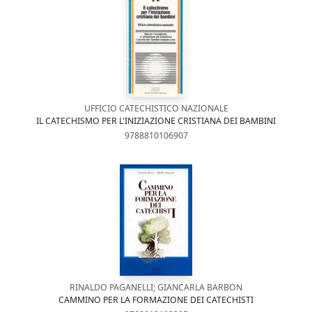
UFFICIO CATECHISTICO NAZIONALE
IL CATECHISMO PER L'INIZIAZIONE CRISTIANA DEI BAMBINI
9788810106907
RINALDO PAGANELLI; GIANCARLA BARBON
CAMMINO PER LA FORMAZIONE DEI CATECHISTI