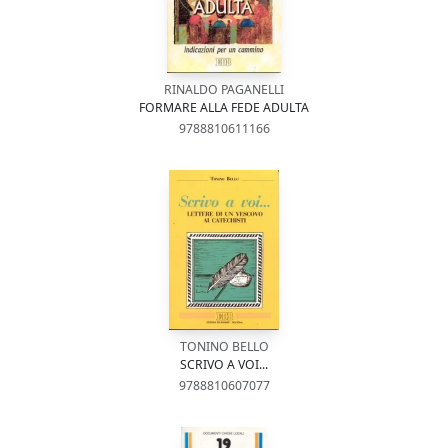
RINALDO PAGANELLI
FORMARE ALLA FEDE ADULTA
9788810611166
TONINO BELLO
SCRIVO A VOI...
9788810607077