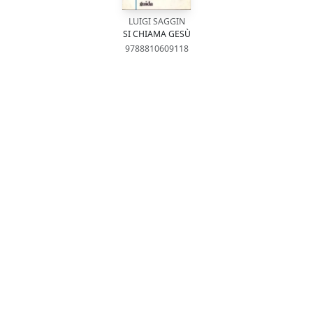
LUIGI SAGGIN
SI CHIAMA GESÙ
9788810609118