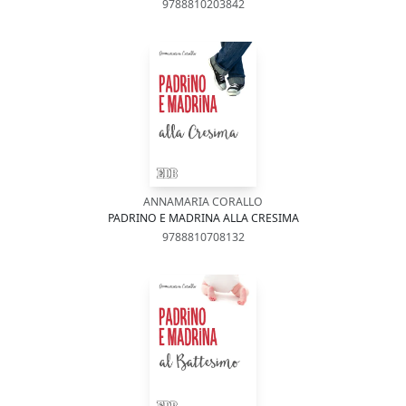
9788810203842
ANNAMARIA CORALLO
PADRINO E MADRINA ALLA CRESIMA
9788810708132