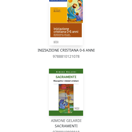
INIZIAZIONE CRISTIANA 0-6 ANNI
9788810121078
AIMONE GELARDI
SACRAMENTI