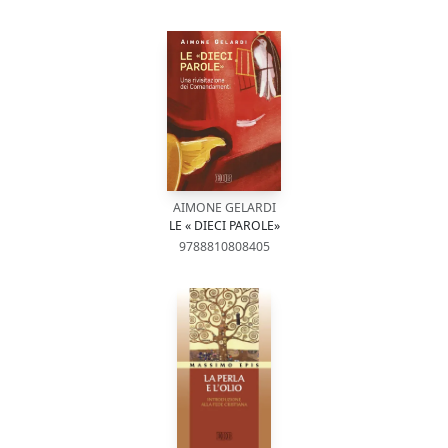
AIMONE GELARDI
LE « DIECI PAROLE»
9788810808405