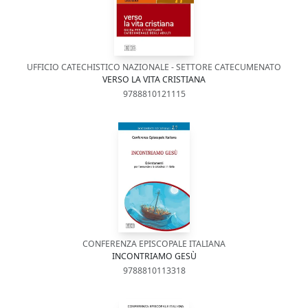
UFFICIO CATECHISTICO NAZIONALE - SETTORE CATECUMENATO
VERSO LA VITA CRISTIANA
9788810121115
CONFERENZA EPISCOPALE ITALIANA
INCONTRIAMO GESÙ
9788810113318