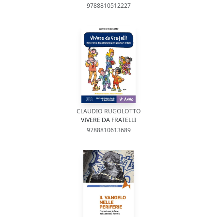
9788810512227
CLAUDIO RUGOLOTTO
VIVERE DA FRATELLI
9788810613689