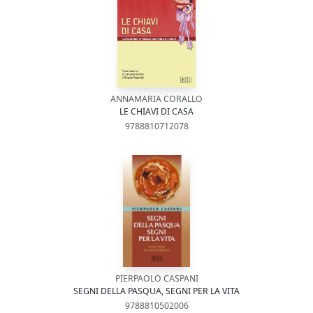
ANNAMARIA CORALLO
LE CHIAVI DI CASA
9788810712078
PIERPAOLO CASPANI
SEGNI DELLA PASQUA, SEGNI PER LA VITA
9788810502006