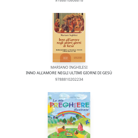
9788810808818
MARIANO INGHILESI
INNO ALL'AMORE NEGLI ULTIMI GIORNI DI GESÙ
9788810202234