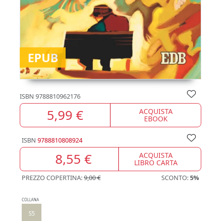
EPUB
ISBN
9788810962176
5,99 €
ACQUISTA
EBOOK
ISBN
9788810808924
8,55 €
ACQUISTA
LIBRO CARTA
PREZZO COPERTINA:
9,00 €
SCONTO:
5%
COLLANA
S5