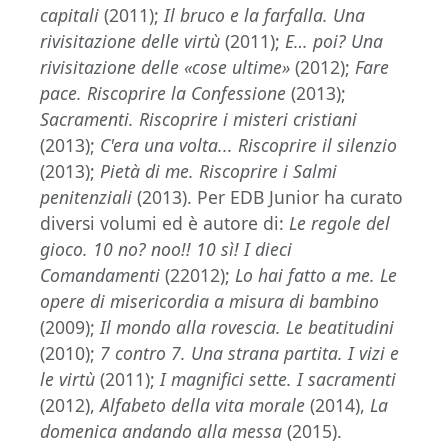
capitali
(2011);
Il bruco e la farfalla. Una
rivisitazione delle virtù
(2011);
E… poi? Una
rivisitazione delle «cose ultime»
(2012);
Fare
pace. Riscoprire la Confessione
(2013);
Sacramenti. Riscoprire i misteri cristiani
(2013);
C'era una volta... Riscoprire il silenzio
(2013);
Pietà di me. Riscoprire i Salmi
penitenziali
(2013). Per EDB Junior ha curato
diversi volumi ed è autore di:
Le regole del
gioco. 10 no? noo!! 10 sì! I dieci
Comandamenti
(22012);
Lo hai fatto a me. Le
opere di misericordia a misura di bambino
(2009);
Il mondo alla rovescia. Le beatitudini
(2010);
7 contro 7. Una strana partita. I vizi e
le virtù
(2011);
I magnifici sette. I sacramenti
(2012),
Alfabeto della vita morale
(2014),
La
domenica andando alla messa
(2015).