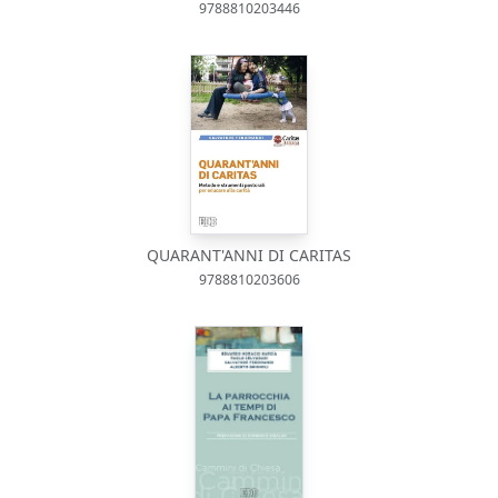
9788810203446
QUARANT'ANNI DI CARITAS
9788810203606