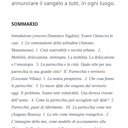
annunciare il vangelo a tutti, in ogni luogo.
SOMMARIO
Introduzione
(vescovo
Domenico Sigalini
).
Essere Chiesa tra le
case.
I. La contestazione della
solitudine (
Antonio
Mastantuono
). 1. Città osservabile e società urbana. 2.
Mobilità, dislocazione, eterotopia.
La mobilità. La dislocazione
e l’eterotopia. 3.
La parrocchia e la città.
Quale stile per una
parrocchia in una grande città
? II. Parrocchia e
territorio
(
Giovanni Villata
). 1. La nostra prospettiva. 2. Che cosa fanno
le parrocchie. 3. Le nuove
sfide che vengono dal territorio
oggi.
Il problema. Siamo tutti vulnerabili. Una diversa visione
dell’uomo.
4. Come
la parrocchia può accogliere tali sfide?
5.
Parrocchie, punti di riferimento.
III. La parrocchia come rete
(
Augusto Bonora
). 1. La rete come
immagine evangelica. 2.
L’immagine della
rete, come modello di accostamento alla