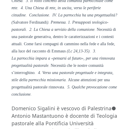
Chiesa.
3. Il volto concreto della comunità parrocchiale come
rete. 4. Una Chiesa di rete, in uscita, verso le
periferie
cittadine. Conclusione. IV. La parrocchia ha una progettualità?
(
Salvatore Ferdinandi
). Premessa. 1. Presupposti teologico-
pastorali. 2. La Chiesa a servizio della comunione.
Necessità di
una pastorale generativa, dentro le caratterizzazioni e i contesti
attuali. Come farsi compagni di cammino nella fede e alla fede,
alla luce del racconto di Emmaus
(Lc 24,13-35). 3.
La
parrocchia impara a «pensarsi al futuro», per una rinnovata
progettualità
pastorale.
Necessità che le nostre comunità
s’interroghino
. 4. Verso una pastorale progettuale e
integrata,
stile della parrocchia missionaria.
Alcune attenzioni per una
progettualità pastorale rinnovata
. 5.
Qualche provocazione come
conclusione.
Domenico Sigalini è vescovo di Palestrina●
Antonio Mastantuono è docente di Teologia
pastorale alla Pontificia Università