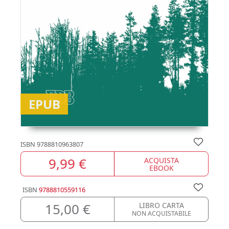
EPUB
ISBN
9788810963807
9,99 €
ACQUISTA
EBOOK
ISBN
9788810559116
15,00 €
LIBRO CARTA
NON ACQUISTABILE