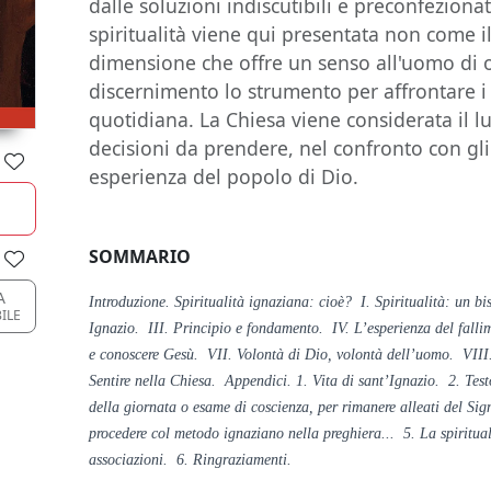
dalle soluzioni indiscutibili e preconfezionate
spiritualità viene qui presentata non come 
dimensione che offre un senso all'uomo di o
discernimento lo strumento per affrontare i
quotidiana. La Chiesa viene considerata il l
decisioni da prendere, nel confronto con gli 
esperienza del popolo di Dio.
SOMMARIO
A
Introduzione. Spiritualità ignaziana: cioè? I. Spiritualità: un b
ILE
Ignazio. III. Principio e fondamento. IV. L’esperienza del fall
e conoscere Gesù. VII. Volontà di Dio, volontà dell’uomo. VIII.
Sentire nella Chiesa. Appendici. 1. Vita di sant’Ignazio. 2. Tes
della giornata o esame di coscienza, per rimanere alleati del Sign
procedere col metodo ignaziano nella preghiera... 5. La spiritual
associazioni. 6. Ringraziamenti.