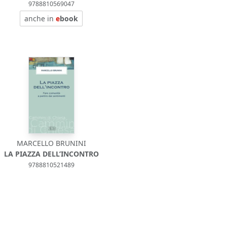
9788810569047
anche in
e
book
MARCELLO BRUNINI
LA PIAZZA DELL’INCONTRO
9788810521489