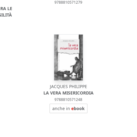
9788810571279
FRA LE
ILITÀ
JACQUES PHILIPPE
LA VERA MISERICORDIA
9788810571248
anche in
e
book