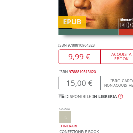
EPUB
ISBN
9788810964323
9,99 €
ACQUISTA
EBOOK
ISBN
9788810513620
15,00 €
LIBRO CART
NON ACQUISTAB
DISPONIBILE
IN LIBRERIA
COLLANA
F5
ITINERARI
CONFEZIONE:
E-BOOK