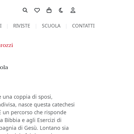
Toggle theme
I
RIVISTE
SCUOLA
CONTATTI
rozzi
e
yola
e una coppia di sposi,
ndivisa, nasce questa catechesi
 È un percorso che risponde
la Bibbia e agli Esercizi di
mpagnia di Gesù. Lontano sia