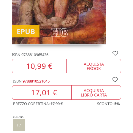
EPUB
ISBN
9788810965436
10,99 €
ACQUISTA
EBOOK
ISBN
9788810521045
17,01 €
ACQUISTA
LIBRO CARTA
PREZZO COPERTINA:
17,90 €
SCONTO:
5%
COLLANA
F7