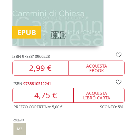
EPUB
ISBN
9788810966228
2,99 €
ACQUISTA
EBOOK
ISBN
9788810512241
4,75 €
ACQUISTA
LIBRO CARTA
PREZZO COPERTINA:
5,00 €
SCONTO:
5%
COLLANA
M2