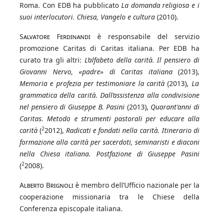
Roma. Con EDB ha pubblicato
La domanda religiosa e i
suoi interlocutori. Chiesa, Vangelo e cultura
(2010).
Salvatore Ferdinandi
è responsabile del servizio
promozione Caritas di Caritas italiana. Per EDB ha
curato tra gli altri:
L’alfabeto della carità. Il pensiero di
Giovanni Nervo, «padre» di Caritas italiana
(2013),
Memoria e profezia per testimoniare la carità
(2013),
La
grammatica della carità. Dall’assistenza alla condivisione
nel pensiero di Giuseppe B. Pasini
(2013),
Quarant'anni di
Caritas. Metodo e strumenti pastorali per educare alla
2
carità
(
2012),
Radicati e fondati nella carità.
Itinerario di
formazione alla carità per sacerdoti, seminaristi e diaconi
nella Chiesa italiana. Postfazione di Giuseppe Pasini
2
(
2008).
Alberto Brignoli
è membro dell’Ufficio nazionale per la
cooperazione missionaria tra le Chiese della
Conferenza episcopale italiana.