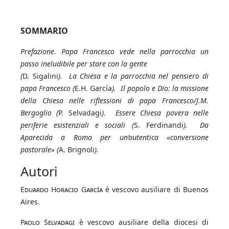
SOMMARIO
Prefazione
.
Papa Francesco vede nella parrocchia un
passo ineludibile per stare con la gente
(
D. Sigalini
). La Chiesa e la parrocchia nel pensiero di
papa Francesco (
E.H. García
).
Il popolo e Dio: la missione
della Chiesa nelle riflessioni di papa Francesco/J.M.
Bergoglio (
P. Selvadagi
). Essere Chiesa povera nelle
periferie esistenziali e sociali (
S. Ferdinandi
). Da
Aparecida a Roma per un’autentica «conversione
pastorale» (
A. Brignoli
).
Autori
Eduardo Horacio García
è vescovo ausiliare di Buenos
Aires.
Paolo Selvadagi
è vescovo ausiliare della diocesi di