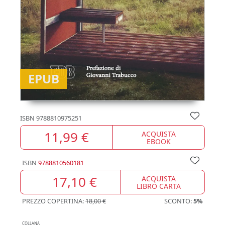
EPUB
ISBN
9788810975251
11,99 €
ACQUISTA
EBOOK
ISBN
9788810560181
17,10 €
ACQUISTA
LIBRO CARTA
PREZZO COPERTINA:
18,00 €
SCONTO:
5%
COLLANA