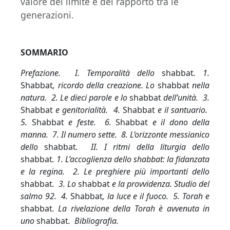
valore del limite e del rapporto tra le
generazioni.
SOMMARIO
Prefazione. I. Temporalità dello
shabbat
. 1.
Shabbat
, ricordo della creazione. Lo
shabbat
nella
natura. 2. Le dieci parole e lo
shabbat
dell’unità. 3.
Shabbat
e genitorialità. 4.
Shabbat
e il santuario.
5.
Shabbat
e feste. 6.
Shabbat
e il dono della
manna. 7. Il numero sette. 8. L’orizzonte messianico
dello
shabbat
. II. I ritmi della liturgia dello
shabbat
. 1. L’accoglienza dello shabbat: la fidanzata
e la regina. 2. Le preghiere più importanti dello
shabbat
. 3. Lo
shabbat
e la provvidenza. Studio del
salmo 92. 4.
Shabbat
, la luce e il fuoco. 5. Torah e
shabbat
. La rivelazione della Torah è avvenuta in
uno
shabbat
. Bibliografia.