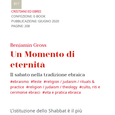
B17
CRISTIANI ED EBREI
CONFEZIONE:
E-BOOK
PUBBLICAZIONE:
GIUGNO 2020
PAGINE: 208
Benjamin Gross
Un Momento di
eternità
Il sabato nella tradizione ebraica
#
ebraismo
#
feste
#
religion / judaism / rituals &
practice
#
religion / judaism / theology
#
culto, riti e
cerimonie ebraici
#
vita e pratica ebraica
L’istituzione dello Shabbat è il più