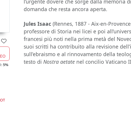
l’urgente dovere che sorge dalla memoria d
domanda che resta ancora aperta.
Jules Isaac
(Rennes, 1887 - Aix-en-Provence,
professore di Storia nei licei e poi all’univers
francesi più noti nella prima metà del Novece
suoi scritti ha contribuito alla revisione de
sull’ebraismo e al rinnovamento della teolog
CEO
testo di
Nostra aetate
nel concilio Vaticano II
O:
5%
GOT