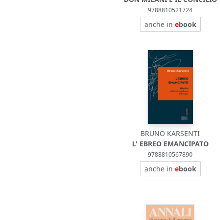
9788810521724
anche in
e
book
BRUNO KARSENTI
L' EBREO EMANCIPATO
9788810567890
anche in
e
book