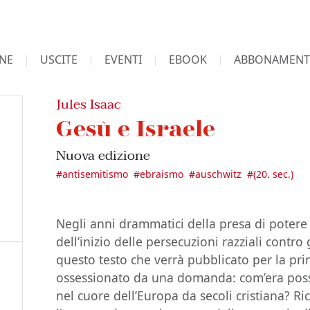
NE
USCITE
EVENTI
EBOOK
ABBONAMENT
Jules Isaac
Gesù e Israele
Nuova edizione
#
antisemitismo
#
ebraismo
#
auschwitz
#
(20. sec.)
Negli anni drammatici della presa di potere 
dell’inizio delle persecuzioni razziali contro g
questo testo che verrà pubblicato per la pri
ossessionato da una domanda: com’era possi
nel cuore dell’Europa da secoli cristiana? Ri