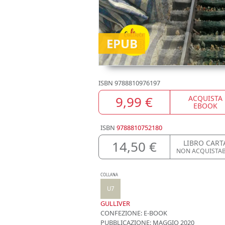
EPUB
ISBN
9788810976197
9,99 €
ACQUISTA
EBOOK
ISBN
9788810752180
14,50 €
LIBRO CART
NON ACQUISTAB
COLLANA
U7
GULLIVER
CONFEZIONE:
E-BOOK
PUBBLICAZIONE:
MAGGIO 2020