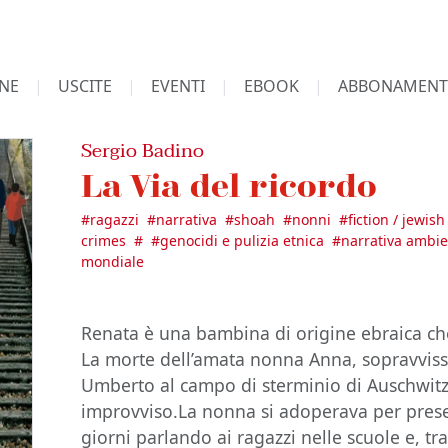
NE
USCITE
EVENTI
EBOOK
ABBONAMENT
Sergio Badino
La Via del ricordo
#
ragazzi
#
narrativa
#
shoah
#
nonni
#
fiction / jewish
crimes
#
#
genocidi e pulizia etnica
#
narrativa ambie
mondiale
Renata è una bambina di origine ebraica ch
La morte dell’amata nonna Anna, sopravvis
Umberto al campo di sterminio di Auschwitz, 
improvviso.La nonna si adoperava per pres
giorni parlando ai ragazzi nelle scuole e, tr