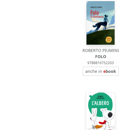
ROBERTO PIUMINI
FOLO
9788810752203
anche in
e
book