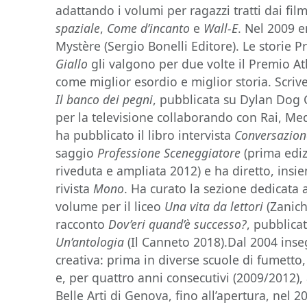
adattando i volumi per ragazzi tratti dai fil
spaziale
,
Come d’incanto
e
Wall-E
. Nel 2009 e
Mystère (Sergio Bonelli Editore). Le storie P
Giallo
gli valgono per due volte il Premio Atl
come miglior esordio e miglior storia. Scriv
Il banco dei pegni
, pubblicata su Dylan Dog 
per la televisione collaborando con Rai, M
ha pubblicato il libro intervista
Conversazion
saggio
Professione Sceneggiatore
(prima edi
riveduta e ampliata 2012) e ha diretto, ins
rivista
Mono
. Ha curato la sezione dedicata a
volume per il liceo
Una vita da lettori
(Zaniche
racconto
Dov’eri quand’è successo?
, pubblic
Un’antologia
(Il Canneto 2018).Dal 2004 inse
creativa: prima in diverse scuole di fumetto
e, per quattro anni consecutivi (2009/2012), 
Belle Arti di Genova, fino all’apertura, nel 2