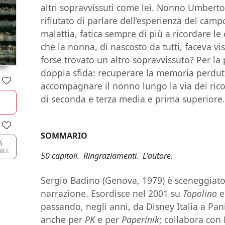
altri sopravvissuti come lei. Nonno Umberto,
rifiutato di parlare dell’esperienza del camp
malattia, fatica sempre di più a ricordare l
che la nonna, di nascosto da tutti, faceva v
forse trovato un altro sopravvissuto? Per la 
doppia sfida: recuperare la memoria perdut
accompagnare il nonno lungo la via dei ricord
di seconda e terza media e prima superiore
SOMMARIO
A
ILE
50 capitoli. Ringraziamenti. L'autore.
Sergio Badino (Genova, 1979) è sceneggiator
narrazione. Esordisce nel 2001 su
Topolino
e
passando, negli anni, da Disney Italia a Pan
anche per
PK
e per
Paperinik
; collabora con