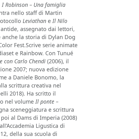
m
I Robinson – Una famiglia
ntra nello staff di Martin
rotocollo
Leviathan
e
Il Nilo
antide, assegnato dai lettori,
e anche la storia di Dylan Dog
Color Fest.Scrive serie animate
ediaset e Rainbow. Con Tunué
e con Carlo Chendi
(2006), il
zione 2007; nuova edizione
ieme a Daniele Bonomo, la
lla scrittura creativa nel
lli 2018). Ha scritto il
ato nel volume
Il ponte –
gna sceneggiatura e scrittura
, poi al Dams di Imperia (2008)
all’Accademia Ligustica di
012, della sua scuola di