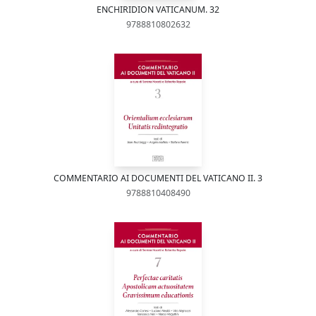
ENCHIRIDION VATICANUM. 32
9788810802632
COMMENTARIO AI DOCUMENTI DEL VATICANO II. 3
9788810408490