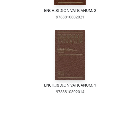
ENCHIRIDION VATICANUM. 2
9788810802021
ENCHIRIDION VATICANUM. 1
9788810802014