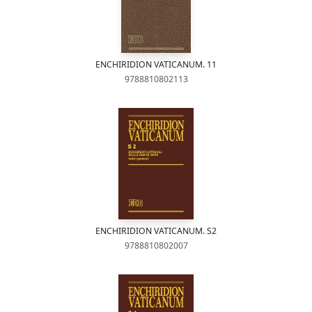
ENCHIRIDION VATICANUM. 11
9788810802113
ENCHIRIDION VATICANUM. S2
9788810802007