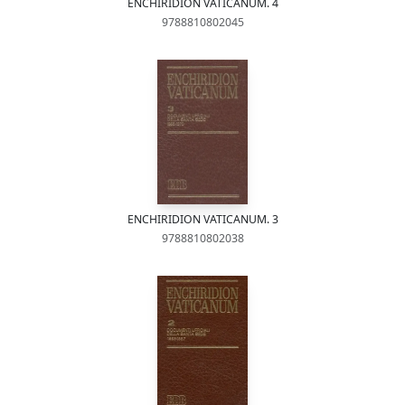
ENCHIRIDION VATICANUM. 4
9788810802045
ENCHIRIDION VATICANUM. 3
9788810802038