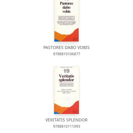
PASTORES DABO VOBIS
9788810106877
VERITATIS SPLENDOR
9788810111093