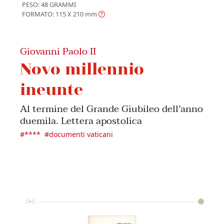
PESO: 48 GRAMMI
FORMATO: 115 X 210
mm
Giovanni Paolo II
Novo millennio
ineunte
Al termine del Grande Giubileo dell'anno
duemila. Lettera apostolica
#
****
#
documenti vaticani