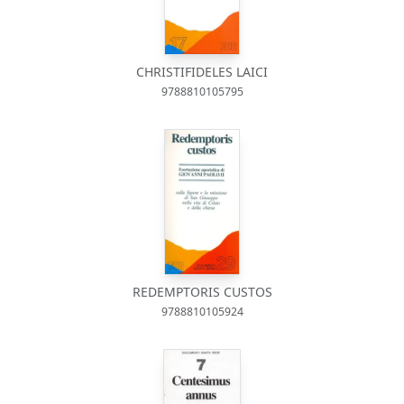
CHRISTIFIDELES LAICI
9788810105795
REDEMPTORIS CUSTOS
9788810105924