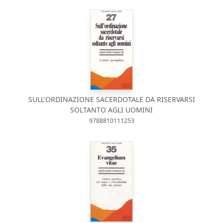
SULL'ORDINAZIONE SACERDOTALE DA RISERVARSI
SOLTANTO AGLI UOMINI
9788810111253