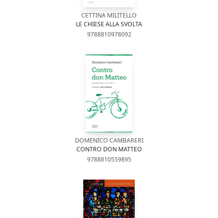
CETTINA MILITELLO
LE CHIESE ALLA SVOLTA
9788810978092
DOMENICO CAMBARERI
CONTRO DON MATTEO
9788810559895