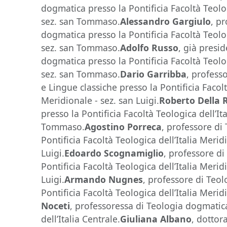
dogmatica presso la Pontificia Facoltà Teolog
sez. san Tommaso.
Alessandro Gargiulo
, p
dogmatica presso la Pontificia Facoltà Teolog
sez. san Tommaso.
Adolfo Russo
, già presi
dogmatica presso la Pontificia Facoltà Teolog
sez. san Tommaso.
Dario Garribba
, profess
e Lingue classiche presso la Pontificia Facolt
Meridionale - sez. san Luigi.
Roberto Della 
presso la Pontificia Facoltà Teologica dell’It
Tommaso.
Agostino Porreca
, professore di
Pontificia Facoltà Teologica dell’Italia Merid
Luigi.
Edoardo Scognamiglio
, professore d
Pontificia Facoltà Teologica dell’Italia Merid
Luigi.
Armando Nugnes
, professore di Teo
Pontificia Facoltà Teologica dell’Italia Meridi
Noceti
, professoressa di Teologia dogmatic
dell’Italia Centrale.
Giuliana Albano
, dottor