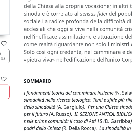
della Chiesa alla propria vocazione; in altri 
sinodale è correlato al
sensus fidei
del popol
sociale.La radice profonda della difficoltà di
ecclesiali che oggi si vive nella comunità cri
nell’inefficace assimilazione e attuazione del
come realtà riguardante non solo i ministri o
Solo così ogni credente, nel camminare e de
A
BILE
«pietra viva» nell’edificazione dell’unico Cor
SOMMARIO
I fondamenti teorici del camminare insieme (
N. Sala
sinodalità nella ricerca teologica. Temi e sfide più rile
della sinodalità (
A. Gargiulo
). Per una Chiesa sinod
per il futuro (
A. Russo
). II. SEZIONE ANTICA, BIBLICA
nelle prime comunità: il caso di Atti 15 (
D. Garribba
padri della Chiesa (
R. Della Rocca
). La sinodalità i