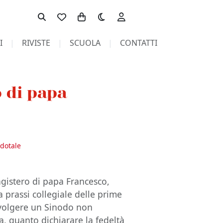
Toggle theme
I
RIVISTE
SCUOLA
CONTATTI
o di papa
rdotale
magistero di papa Francesco,
a prassi collegiale delle prime
volgere un Sinodo non
a, quanto dichiarare la fedeltà