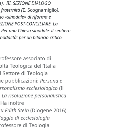
a
). III. SEZIONE DIALOGO
fraternità (
E. Scognamiglio
).
ino «sinodale» di riforma e
 SEZIONE POST-CONCILIARE. La
. Per una Chiesa sinodale: il sentiero
inodalità: per un bilancio critico-
rofessore associato di
ltà Teologica dell’Italia
l Settore di Teologia
ue pubblicazioni:
Persona e
ersonalismo ecclesiologico
(Il
 La risoluzione personalistica
 Ha inoltre
u Edith Stein
(Diogene 2016).
aggio di ecclesiologia
professore di Teologia