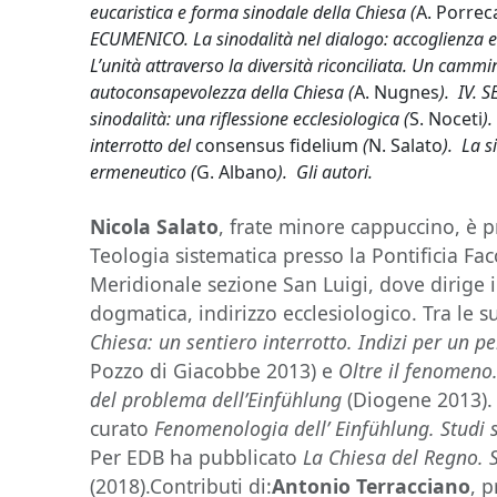
eucaristica e forma sinodale della Chiesa (
A. Porrec
ECUMENICO. La sinodalità nel dialogo: accoglienza e 
L’unità attraverso la diversità riconciliata. Un camm
autoconsapevolezza della Chiesa (
A. Nugnes
). IV.
sinodalità: una riflessione ecclesiologica (
S. Noceti
)
interrotto del
consensus fidelium
(
N. Salato
). La s
ermeneutico (
G. Albano
). Gli autori.
Nicola Salato
, frate minore cappuccino, è p
Teologia sistematica presso la Pontificia Faco
Meridionale sezione San Luigi, dove dirige i
dogmatica, indirizzo ecclesiologico. Tra le s
Chiesa: un sentiero interrotto. Indizi per un p
Pozzo di Giacobbe 2013) e
Oltre il fenomeno.
del problema dell’Einfühlung
(Diogene 2013).
curato
Fenomenologia dell’
Einfühlung. Studi s
Per EDB ha pubblicato
La Chiesa del Regno. S
(2018).Contributi di:
Antonio Terracciano
, 