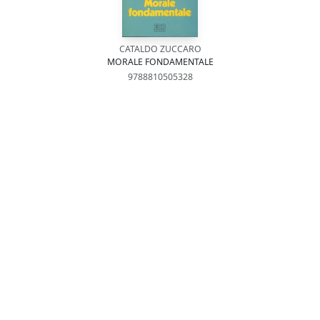
CATALDO ZUCCARO
MORALE FONDAMENTALE
9788810505328