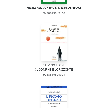
FEDELI ALLA CHENOSI DEL REDENTORE
9788810406168
SALVINO LEONE
IL CONFINE E L’ORIZZONTE
9788810809501