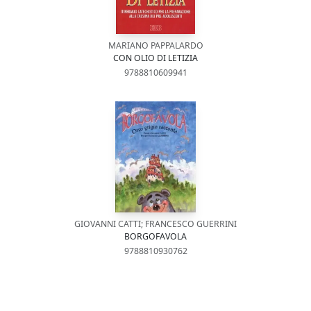
MARIANO PAPPALARDO
CON OLIO DI LETIZIA
9788810609941
GIOVANNI CATTI; FRANCESCO GUERRINI
BORGOFAVOLA
9788810930762