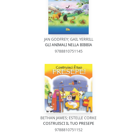
JAN GODFREY; GAIL YERRILL
GLI ANIMALI NELLA BIBBIA
9788810751145
BETHAN JAMES; ESTELLE CORKE
COSTRUISCI IL TUO PRESEPE
9788810751152