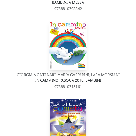
BAMBINI A MESSA
9788810703342
GIORGIA MONTANARI; MARIA GASPARINI; LARA MORSIANI
IN CAMMINO PASQUA 2018. BAMBINI
9788810715161