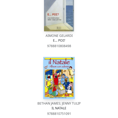
AIMONE GELARDI
E… POI?
9788810808498
BETHAN JAMES; JENNY TULIP
IL NATALE
9788810751091