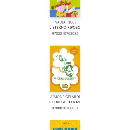
NADIA RICCI
L' ETERNO RIPOSO
9788810768082
AIMONE GELARDI
LO HAI FATTO A ME
9788810768051