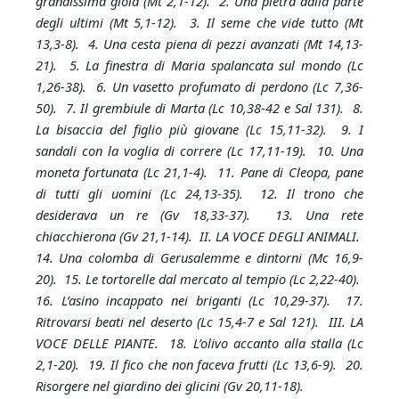
grandissima gioia (Mt 2,1-12). 2. Una pietra dalla parte
degli ultimi (Mt 5,1-12). 3. Il seme che vide tutto (Mt
13,3-8). 4. Una cesta piena di pezzi avanzati (Mt 14,13-
21). 5. La finestra di Maria spalancata sul mondo (Lc
1,26-38). 6. Un vasetto profumato di perdono (Lc 7,36-
50). 7. Il grembiule di Marta (Lc 10,38-42 e Sal 131). 8.
La bisaccia del figlio più giovane (Lc 15,11-32). 9. I
sandali con la voglia di correre (Lc 17,11-19). 10. Una
moneta fortunata (Lc 21,1-4). 11. Pane di Cleopa, pane
di tutti gli uomini (Lc 24,13-35). 12. Il trono che
desiderava un re (Gv 18,33-37). 13. Una rete
chiacchierona (Gv 21,1-14). II. LA VOCE DEGLI ANIMALI.
14. Una colomba di Gerusalemme e dintorni (Mc 16,9-
20). 15. Le tortorelle dal mercato al tempio (Lc 2,22-40).
16. L’asino incappato nei briganti (Lc 10,29-37). 17.
Ritrovarsi beati nel deserto (Lc 15,4-7 e Sal 121). III. LA
VOCE DELLE PIANTE. 18. L’olivo accanto alla stalla (Lc
2,1-20). 19. Il fico che non faceva frutti (Lc 13,6-9). 20.
Risorgere nel giardino dei glicini (Gv 20,11-18).