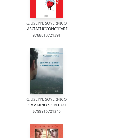
GIUSEPPE SOVERNIGO
LÀSCIATI RICONCILIARE
9788810721391
GIUSEPPE SOVERNIGO
IL CAMMINO SPIRITUALE
9788810721346