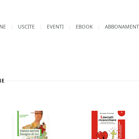
NE
USCITE
EVENTI
EBOOK
ABBONAMENT
NE