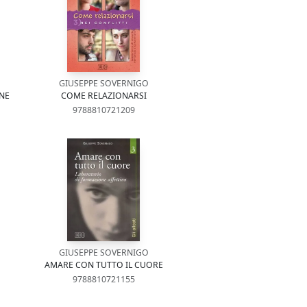
GIUSEPPE SOVERNIGO
ONE
COME RELAZIONARSI
9788810721209
GIUSEPPE SOVERNIGO
AMARE CON TUTTO IL CUORE
9788810721155