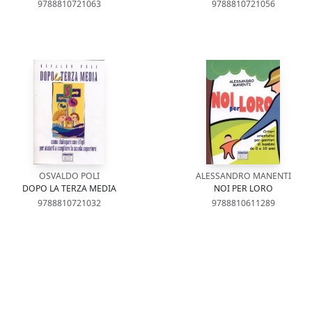
9788810721063
9788810721056
OSVALDO POLI
ALESSANDRO MANENTI
DOPO LA TERZA MEDIA
NOI PER LORO
9788810721032
9788810611289