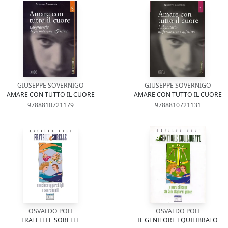
GIUSEPPE SOVERNIGO
GIUSEPPE SOVERNIGO
AMARE CON TUTTO IL CUORE
AMARE CON TUTTO IL CUORE
9788810721179
9788810721131
OSVALDO POLI
OSVALDO POLI
FRATELLI E SORELLE
IL GENITORE EQUILIBRATO