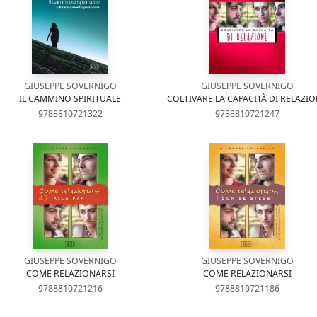
GIUSEPPE SOVERNIGO
GIUSEPPE SOVERNIGO
IL CAMMINO SPIRITUALE
COLTIVARE LA CAPACITÀ DI RELAZI
9788810721322
9788810721247
GIUSEPPE SOVERNIGO
GIUSEPPE SOVERNIGO
COME RELAZIONARSI
COME RELAZIONARSI
9788810721216
9788810721186