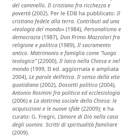
del cammello. Il cristiano fra ricchezza e
povertà
(2002). Per le EDB ha pubblicato:
Il
cristiano fedele alla terra. Contributi ad una
«teologia del mondo»
(1984),
Personalismo e
democrazia
(1987),
Don Primo Mazzolari fra
religione e politica
(1989),
Il sacramento
antico. Matrimonio e famiglia come “luogo
teologico”
(22000),
Il laico nella Chiesa e nel
mondo
(1999, II ed. aggiornata e ampliata
2004),
Le parole dell’etica.
Il senso della vita
quotidiana
(2002),
Dossetti politico
(2004),
Antonio Rosmini fra politica ed ecclesiologia
(2006) e
La dottrina sociale della Chiesa: le
acquisizioni e le nuove sfide
(22009); e ha
curato: G. Fregni,
L’amore di Dio nella casa
degli uomini. Scritti di spiritualità familiare
(2009).